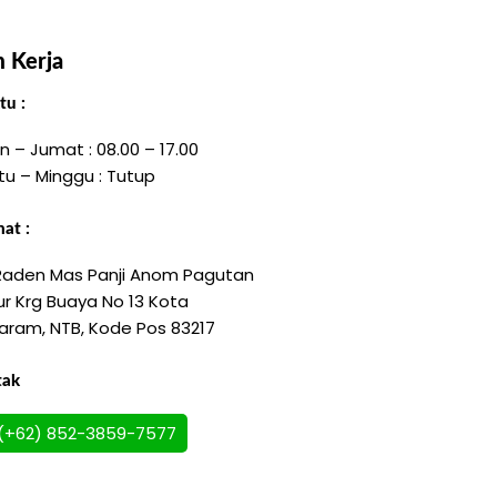
 Kerja
u :
n – Jumat : 08.00 – 17.00
tu – Minggu : Tutup
at :
 Raden Mas Panji Anom Pagutan
r Krg Buaya No 13 Kota
aram, NTB, Kode Pos 83217
tak
(+62) 852-3859-7577