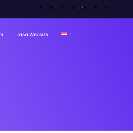
<
mi
Jasa Website
ing Page
Sekolah