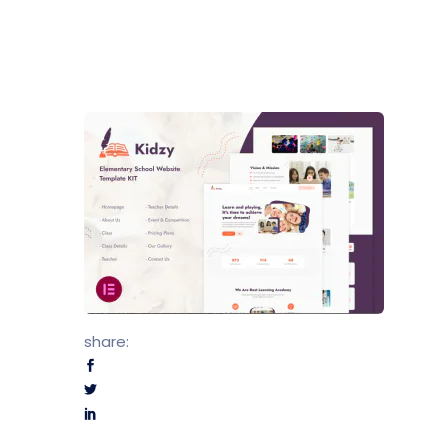
Kontak
Dealer
Proper
Artikel
Karir
share:
UMKM