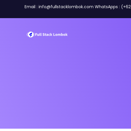
Email : info@fullstacklombok.com WhatsApps : (+6
Tentang Kami
Tim
Perusahaan
Travel A
Mitra Kami