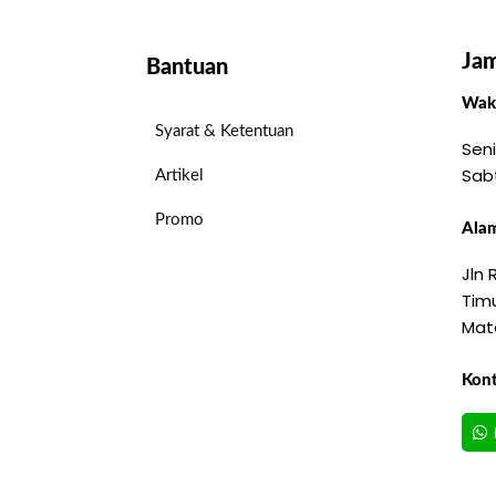
Jam
Bantuan
Wakt
Syarat & Ketentuan
Seni
Sab
Artikel
Promo
Alam
Jln
Timu
Mat
Kon