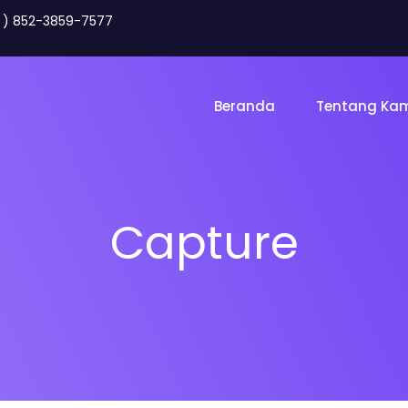
2 ) 852-3859-7577
Beranda
Tentang Ka
Capture
Toko Online
Land
gency