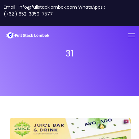
Email : info@fullstacklombok.com WhatsApps :
(+62 ) 852-3859-7577
31