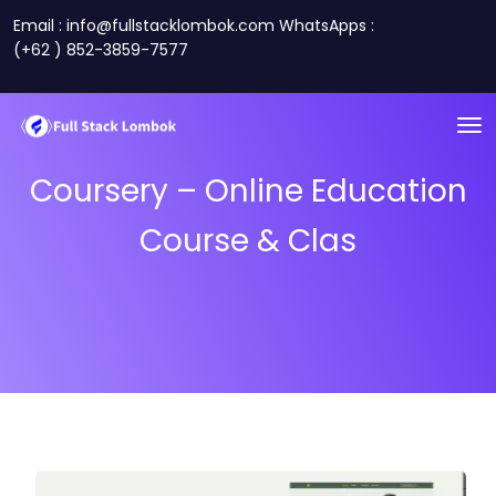
Email : info@fullstacklombok.com WhatsApps :
(+62 ) 852-3859-7577
Coursery – Online Education
Course & Clas