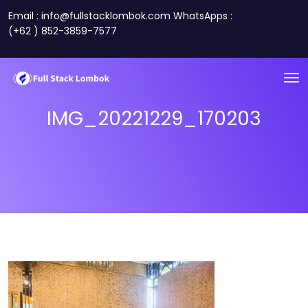
Email : info@fullstacklombok.com WhatsApps :
(+62 ) 852-3859-7577
IMG_20221229_170203