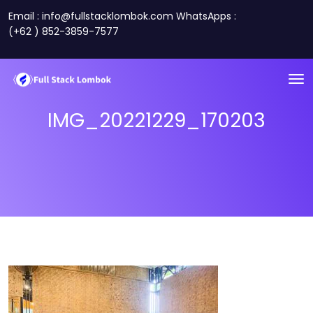
Email : info@fullstacklombok.com WhatsApps :
(+62 ) 852-3859-7577
IMG_20221229_170203