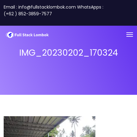
Email : info@fullstacklombok.com WhatsApps :
(+62 ) 852-3859-7577
IMG_20230202_170324