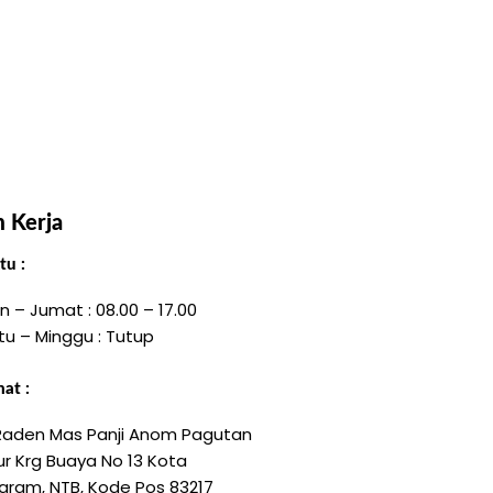
 Kerja
u :
n – Jumat : 08.00 – 17.00
tu – Minggu : Tutup
at :
 Raden Mas Panji Anom Pagutan
r Krg Buaya No 13 Kota
aram, NTB, Kode Pos 83217