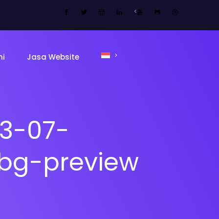
<
mi
Jasa Website
3-07-
bg-preview
ing Page
Sekolah