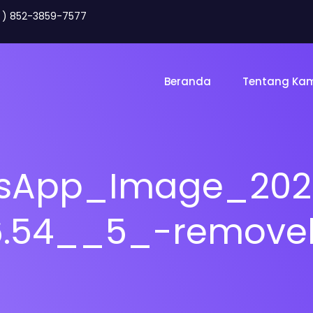
2 ) 852-3859-7577
Beranda
Tentang Ka
sApp_Image_202
56.54__5_-remove
Toko Online
Land
gency