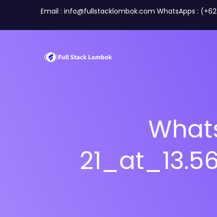
Email : info@fullstacklombok.com WhatsApps : (+6
What
Tentang Kami
21_at_13.
Tim
Perusahaan
Travel A
Mitra Kami