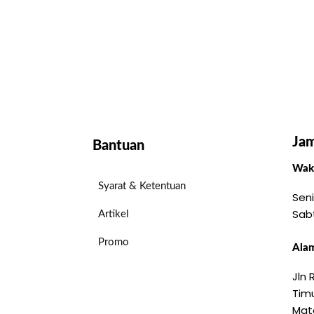
Jam
Bantuan
Wakt
Syarat & Ketentuan
Seni
Sab
Artikel
Promo
Alam
Jln
Timu
Mat