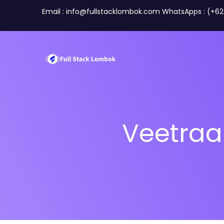
Email : info@fullstacklombok.com WhatsApps : (+6
Veetraa 
Perusahaan
Travel A