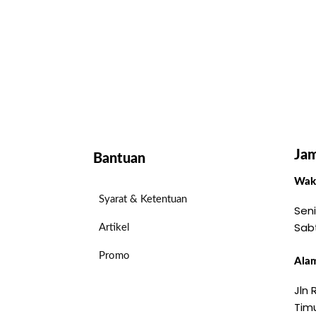
Jam
Bantuan
Wakt
Syarat & Ketentuan
Seni
Sab
Artikel
Promo
Alam
Jln
Timu