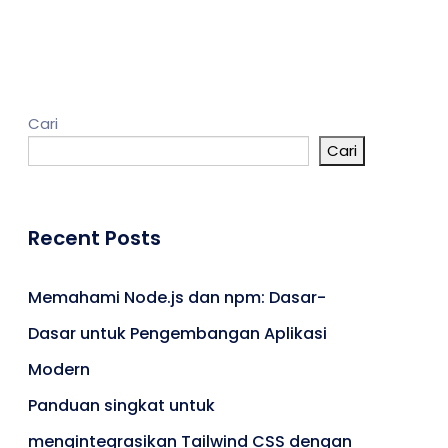
Kontak
Cari
Cari
Umroh
Portal Berita
Artikel
Recent Posts
Karir
Memahami Node.js dan npm: Dasar-
Dasar untuk Pengembangan Aplikasi
Modern
Panduan singkat untuk
mengintegrasikan Tailwind CSS dengan