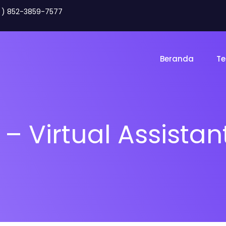
2 ) 852-3859-7577
Beranda
Te
– Virtual Assistan
Toko Online
Land
gency