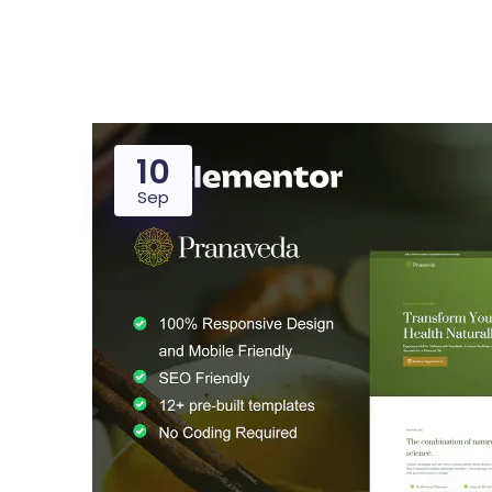
10
Dealer
Proper
Sep
UMKM