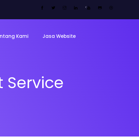
<
ntang Kami
Jasa Website
t Service
Tentang 
Tim
ing Page
Sekolah
Mitra Kam