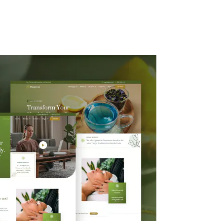
ty
Kuliner