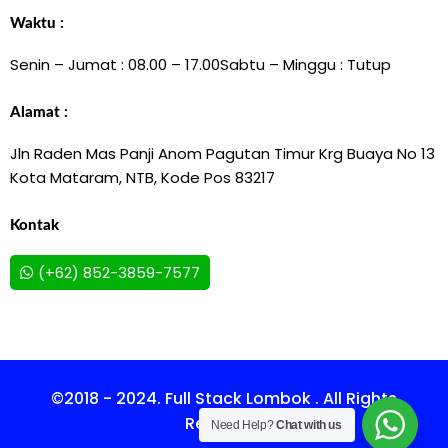
Waktu :
Senin – Jumat : 08.00 – 17.00
Sabtu – Minggu : Tutup
Alamat :
Jln Raden Mas Panji Anom Pagutan Timur Krg Buaya No 13
Kota Mataram, NTB, Kode Pos 83217
Kontak
(+62) 852-3859-7577
©2018 - 2024. Full Stack Lombok . All Rights
Reserved.
Need Help?
Chat with us