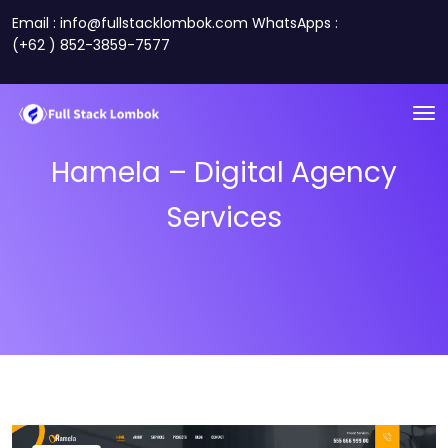
Email : info@fullstacklombok.com WhatsApps :
(+62 ) 852-3859-7577
Hamela – Digital Agency
Services