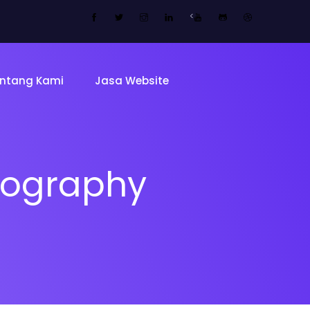
<
ntang Kami
Jasa Website
tography
Tentang 
Tim
ing Page
Sekolah
Mitra Kam