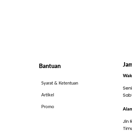
Jam
Bantuan
Wakt
Syarat & Ketentuan
Seni
Sab
Artikel
Promo
Alam
Jln
Timu