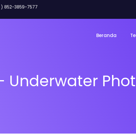
2 ) 852-3859-7577
Beranda
Te
– Underwater Pho
Toko Online
Land
gency