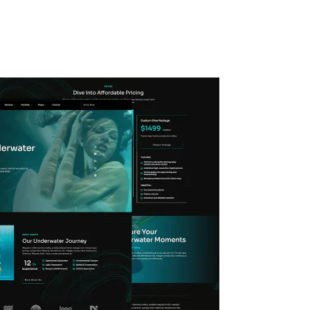
ty
Kuliner