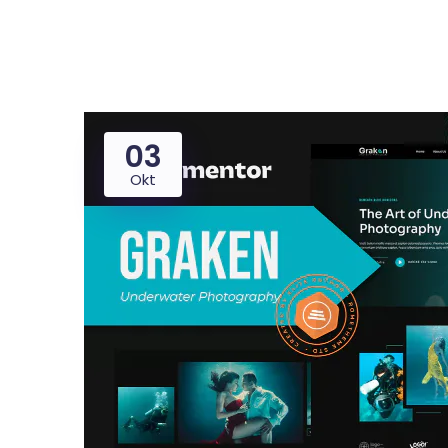
03
Dealer
Proper
Okt
UMKM