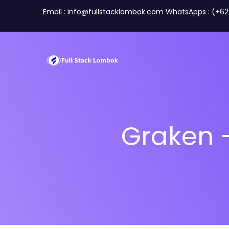
Email : info@fullstacklombok.com WhatsApps : (+6
Graken 
Perusahaan
Travel A