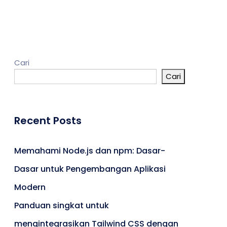
Kontak
Cari
Cari
Umroh
Portal Berita
Artikel
Recent Posts
Karir
Memahami Node.js dan npm: Dasar-
Dasar untuk Pengembangan Aplikasi
Modern
Panduan singkat untuk
mengintegrasikan Tailwind CSS dengan