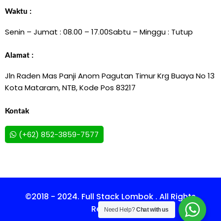
Waktu :
Senin – Jumat : 08.00 – 17.00
Sabtu – Minggu : Tutup
Alamat :
Jln Raden Mas Panji Anom Pagutan Timur Krg Buaya No 13
Kota Mataram, NTB, Kode Pos 83217
Kontak
(+62) 852-3859-7577
©2018 - 2024. Full Stack Lombok . All Rights
Reserved.
Need Help?
Chat with us