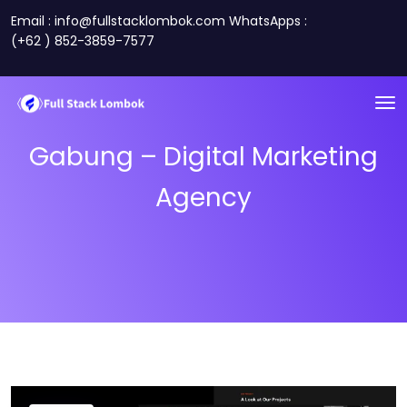
Email : info@fullstacklombok.com WhatsApps :
(+62 ) 852-3859-7577
Gabung – Digital Marketing
Agency