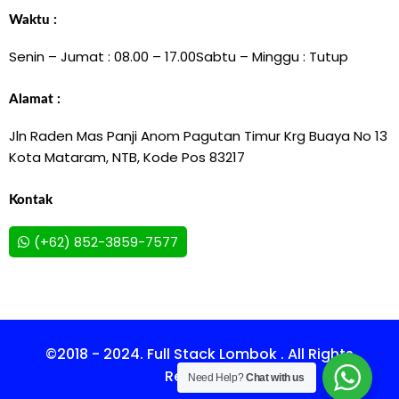
Waktu :
Senin – Jumat : 08.00 – 17.00
Sabtu – Minggu : Tutup
Alamat :
Jln Raden Mas Panji Anom Pagutan Timur Krg Buaya No 13
Kota Mataram, NTB, Kode Pos 83217
Kontak
(+62) 852-3859-7577
©2018 - 2024. Full Stack Lombok . All Rights
Reserved.
Need Help?
Chat with us