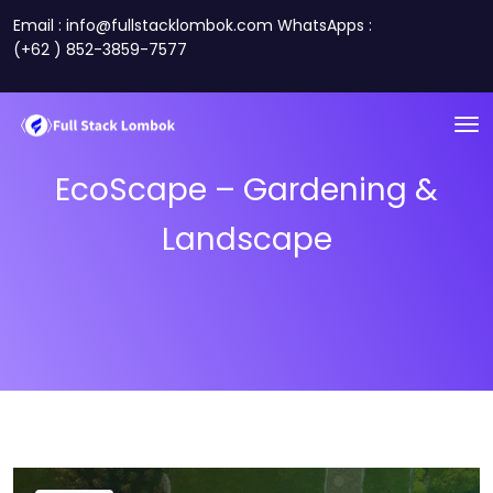
Email : info@fullstacklombok.com WhatsApps :
(+62 ) 852-3859-7577
EcoScape – Gardening &
Landscape