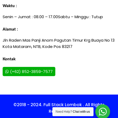
Waktu :
Senin – Jumat : 08.00 – 17.00
Sabtu – Minggu : Tutup
Alamat :
Jln Raden Mas Panji Anom Pagutan Timur Krg Buaya No 13
Kota Mataram, NTB, Kode Pos 83217
Kontak
(+62) 852-3859-7577
©2018 - 2024. Full Stack Lombok . All Rights
Reserved.
Need Help?
Chat with us