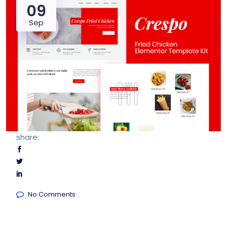
09
Sep
share:
No Comments