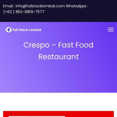
Email : info@fullstacklombok.com WhatsApps :
(+62 ) 852-3859-7577
Crespo – Fast Food
Restaurant