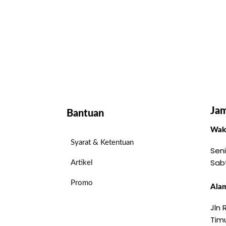
Jam
Bantuan
Wakt
Syarat & Ketentuan
Seni
Sab
Artikel
Promo
Alam
Jln
Timu