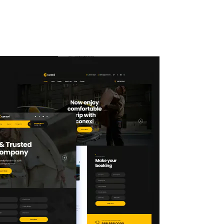
ty
Kuliner