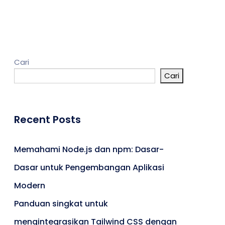
Kontak
Cari
Cari
Umroh
Portal Berita
Artikel
Recent Posts
Karir
Memahami Node.js dan npm: Dasar-
Dasar untuk Pengembangan Aplikasi
Modern
Panduan singkat untuk
mengintegrasikan Tailwind CSS dengan