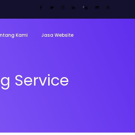
<
ntang Kami
Jasa Website
ng Service
Tentang 
Tim
ing Page
Sekolah
Mitra Kam