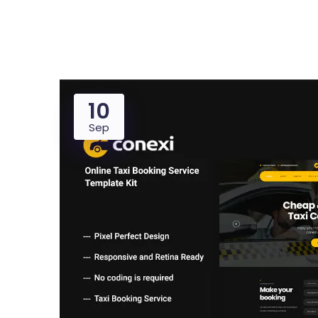
10
Dealer
Proper
Sep
UMKM