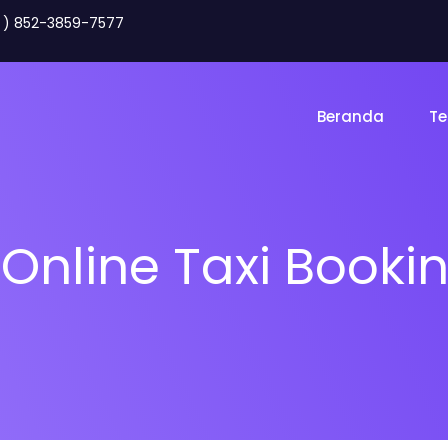
2 ) 852-3859-7577
Beranda
Te
Online Taxi Booki
Toko Online
Land
gency