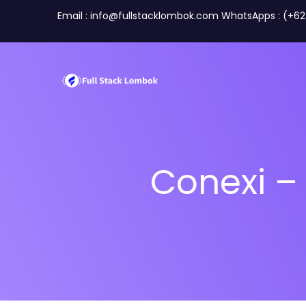
Email : info@fullstacklombok.com WhatsApps : (+6
Conexi – 
Perusahaan
Travel A