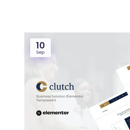
10
Dealer
Proper
Sep
UMKM