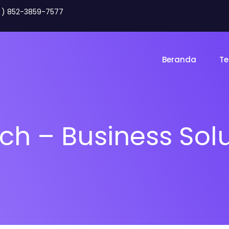
2 ) 852-3859-7577
Beranda
Te
ch – Business Sol
Toko Online
Land
gency