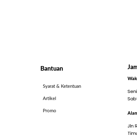
Jam
Bantuan
Wakt
Syarat & Ketentuan
Seni
Sab
Artikel
Promo
Alam
Jln
Timu