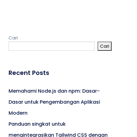
Kontak
Cari
Cari
Umroh
Portal Berita
Artikel
Recent Posts
Karir
Memahami Node.js dan npm: Dasar-
Dasar untuk Pengembangan Aplikasi
Modern
Panduan singkat untuk
mengintegrasikan Tailwind CSS dengan