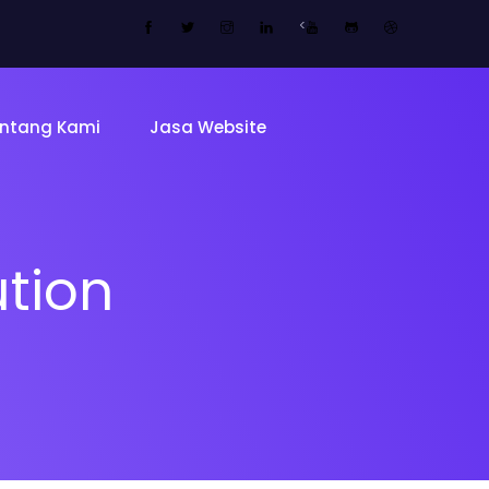
<
ntang Kami
Jasa Website
ution
Tentang 
Tim
ing Page
Sekolah
Mitra Kam