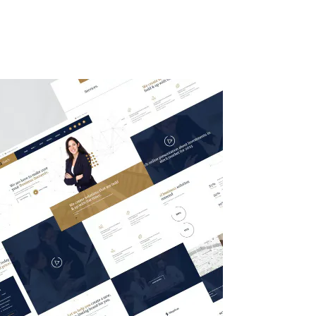
ty
Kuliner