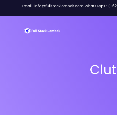
Email : info@fullstacklombok.com WhatsApps : (+6
Clut
Perusahaan
Travel A