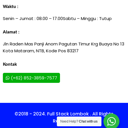
Waktu :
Senin – Jumat : 08.00 – 17.00
Sabtu – Minggu : Tutup
Alamat :
Jln Raden Mas Panji Anom Pagutan Timur Krg Buaya No 13
Kota Mataram, NTB, Kode Pos 83217
Kontak
(+62) 852-3859-7577
©2018 - 2024. Full Stack Lombok . All Rights
Reserved.
Need Help?
Chat with us