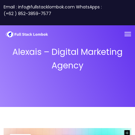
Email : info@fullstacklombok.com WhatsApps :
(+62 ) 852-3859-7577
Alexais – Digital Marketing
Agency