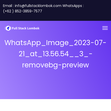
Email : info@fullstacklombok.com WhatsApps :
(+62 ) 852-3859-7577
WhatsApp_Image_2023-07-
21_at_13.56.54__3_-
removebg-preview