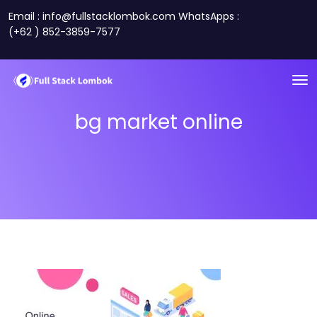
Email : info@fullstacklombok.com WhatsApps :
(+62 ) 852-3859-7577
bg market online