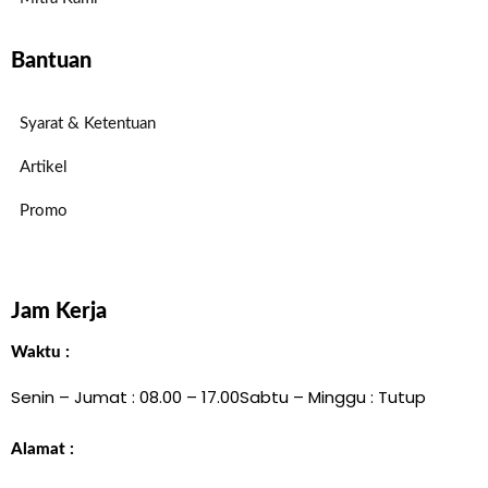
Bantuan
Syarat & Ketentuan
Artikel
Promo
Jam Kerja
Waktu :
Senin – Jumat : 08.00 – 17.00
Sabtu – Minggu : Tutup
Alamat :