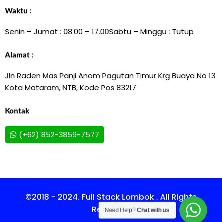
Waktu :
Senin – Jumat : 08.00 – 17.00
Sabtu – Minggu : Tutup
Alamat :
Jln Raden Mas Panji Anom Pagutan Timur Krg Buaya No 13
Kota Mataram, NTB, Kode Pos 83217
Kontak
(+62) 852-3859-7577
©2018 - 2024. Full Stack Lombok . All Rights
Reserved.
Need Help?
Chat with us