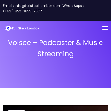
Email : info@fullstacklombok.com WhatsApps :
(+62 ) 852-3859-7577
Voisce – Podcaster & Music
Streaming