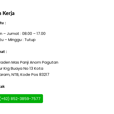
 Kerja
u :
n – Jumat : 08.00 – 17.00
tu – Minggu : Tutup
at :
 Raden Mas Panji Anom Pagutan
r Krg Buaya No 13 Kota
aram, NTB, Kode Pos 83217
tak
(+62) 852-3859-7577