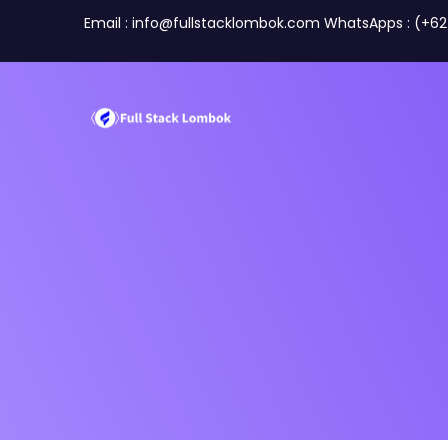
Email : info@fullstacklombok.com WhatsApps : (+6
Tentang Kami
Tim
Perusahaan
Travel A
Mitra Kami