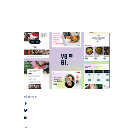
Kontak
Dealer
Proper
Artikel
Karir
share:
UMKM