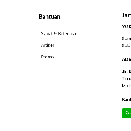
Jam
Bantuan
Wakt
Syarat & Ketentuan
Seni
Sab
Artikel
Promo
Alam
Jln
Timu
Mat
Kon