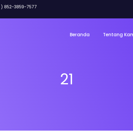
2 ) 852-3859-7577
Beranda
Tentang Ka
21
Toko Online
Land
gency