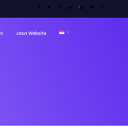
<
mi
Jasa Website
ing Page
Sekolah