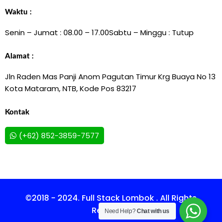
Waktu :
Senin – Jumat : 08.00 – 17.00
Sabtu – Minggu : Tutup
Alamat :
Jln Raden Mas Panji Anom Pagutan Timur Krg Buaya No 13
Kota Mataram, NTB, Kode Pos 83217
Kontak
(+62) 852-3859-7577
©2018 - 2024. Full Stack Lombok . All Rights
Reserved.
Need Help?
Chat with us