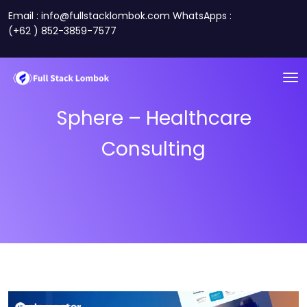
Email : info@fullstacklombok.com WhatsApps :
(+62 ) 852-3859-7577
Sphere – Healthcare
Consulting