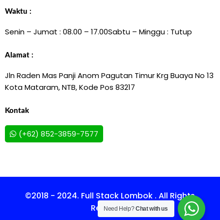
Waktu :
Senin – Jumat : 08.00 – 17.00
Sabtu – Minggu : Tutup
Alamat :
Jln Raden Mas Panji Anom Pagutan Timur Krg Buaya No 13
Kota Mataram, NTB, Kode Pos 83217
Kontak
(+62) 852-3859-7577
©2018 - 2024. Full Stack Lombok . All Rights
Reserved.
Need Help?
Chat with us