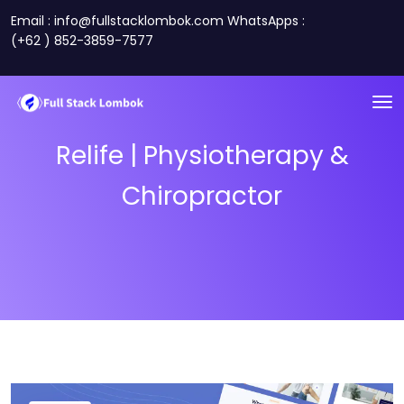
Email : info@fullstacklombok.com WhatsApps :
(+62 ) 852-3859-7577
Relife | Physiotherapy &
Chiropractor