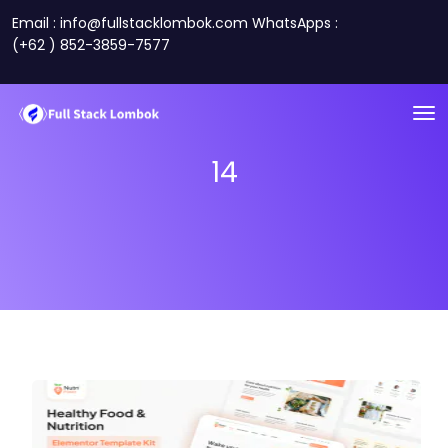
Email : info@fullstacklombok.com WhatsApps :
(+62 ) 852-3859-7577
14