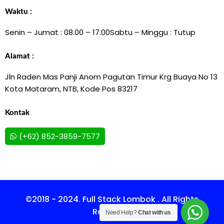
Waktu :
Senin – Jumat : 08.00 – 17.00
Sabtu – Minggu : Tutup
Alamat :
Jln Raden Mas Panji Anom Pagutan Timur Krg Buaya No 13
Kota Mataram, NTB, Kode Pos 83217
Kontak
(+62) 852-3859-7577
©2018 - 2024. Full Stack Lombok . All Rights
Reserved.
Need Help?
Chat with us