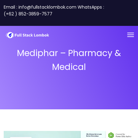
Email : info@fullstacklombok.com WhatsApps :
(+62 ) 852-3859-7577
Mediphar – Pharmacy &
Medical