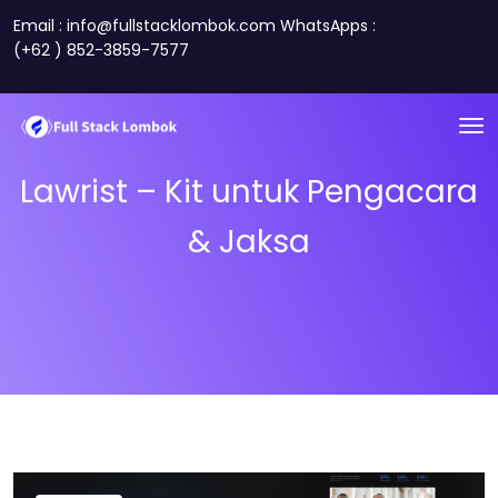
Email : info@fullstacklombok.com WhatsApps :
(+62 ) 852-3859-7577
Lawrist – Kit untuk Pengacara
& Jaksa