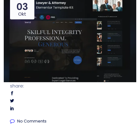
03
Okt
share:
No Comments