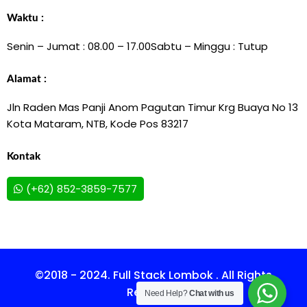
Waktu :
Senin – Jumat : 08.00 – 17.00
Sabtu – Minggu : Tutup
Alamat :
Jln Raden Mas Panji Anom Pagutan Timur Krg Buaya No 13
Kota Mataram, NTB, Kode Pos 83217
Kontak
(+62) 852-3859-7577
©2018 - 2024. Full Stack Lombok . All Rights
Reserved.
Need Help?
Chat with us