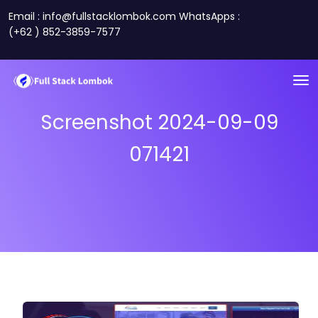
Email : info@fullstacklombok.com WhatsApps :
(+62 ) 852-3859-7577
Screenshot 2024-09-09
071421