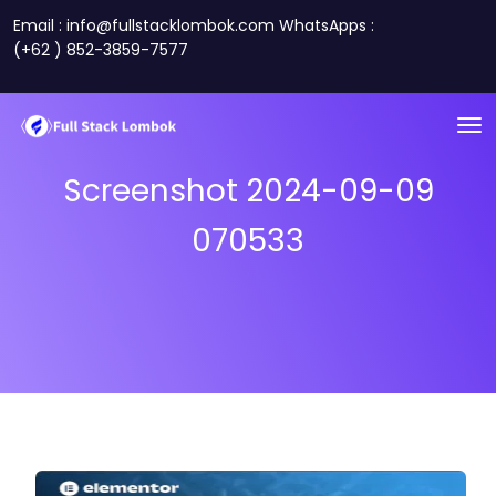
Email : info@fullstacklombok.com WhatsApps :
(+62 ) 852-3859-7577
Screenshot 2024-09-09
070533