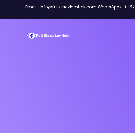
Email : info@fullstacklombok.com WhatsApps : (+6
Tentang Kami
Tim
Perusahaan
Travel A
Mitra Kami