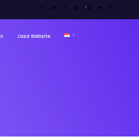
<
mi
Jasa Website
ing Page
Sekolah