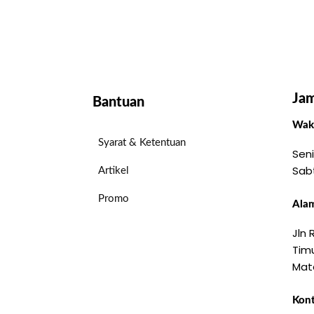
Jam
Bantuan
Wakt
Syarat & Ketentuan
Seni
Sab
Artikel
Promo
Alam
Jln
Timu
Mat
Kon