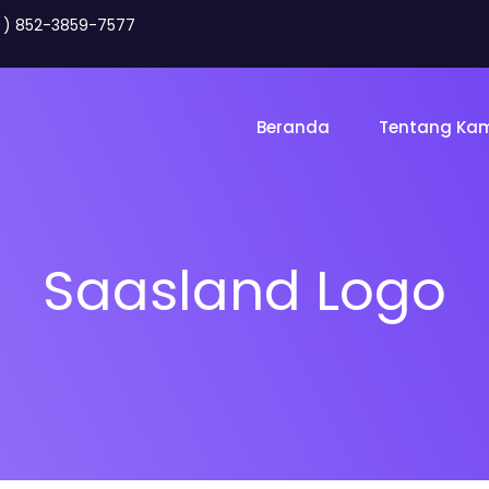
2 ) 852-3859-7577
Beranda
Tentang Ka
Saasland Logo
Toko Online
Land
gency