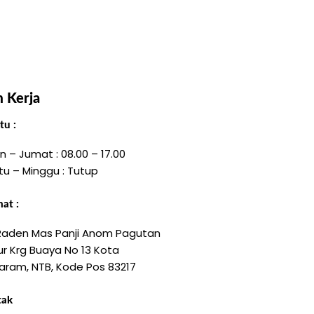
 Kerja
u :
n – Jumat : 08.00 – 17.00
tu – Minggu : Tutup
at :
 Raden Mas Panji Anom Pagutan
r Krg Buaya No 13 Kota
aram, NTB, Kode Pos 83217
tak