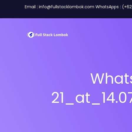
Email : info@fullstacklombok.com WhatsApps : (+6
What
Tentang Kami
21_at_14.
Tim
Perusahaan
Travel A
Mitra Kami