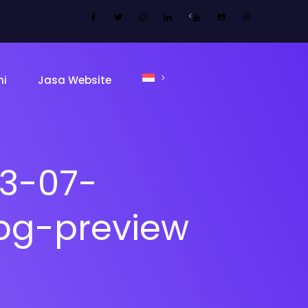
<
mi
Jasa Website
3-07-
bg-preview
ing Page
Sekolah