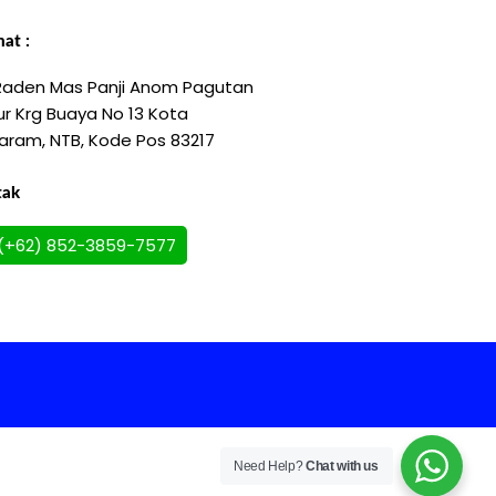
at :
 Raden Mas Panji Anom Pagutan
r Krg Buaya No 13 Kota
aram, NTB, Kode Pos 83217
tak
(+62) 852-3859-7577
Need Help?
Chat with us