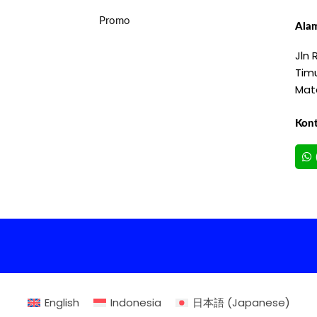
Promo
Alam
Jln
Timu
Mat
Kon
English
Indonesia
日本語
(
Japanese
)