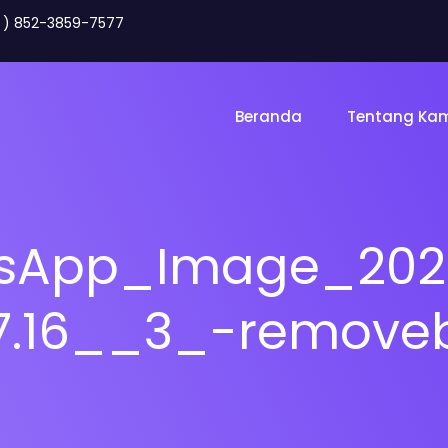
2 ) 852-3859-7577
Beranda
Tentang Ka
sApp_Image_202
07.16__3_-remove
Toko Online
Land
gency