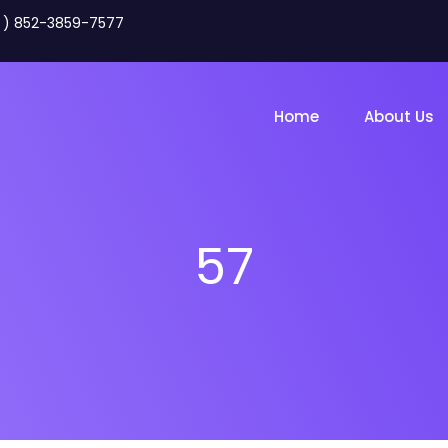
2 ) 852-3859-7577
Home
About Us
Tenta
57
Tim
Toko Online
Land
gency
Mitra