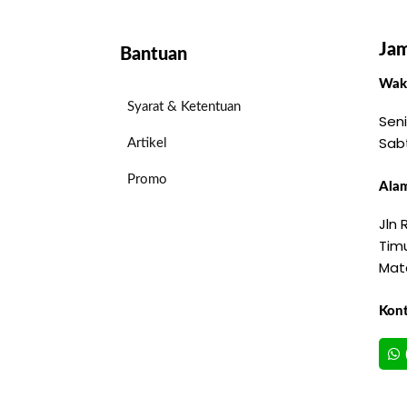
Jam
Bantuan
Wakt
Syarat & Ketentuan
Seni
Sab
Artikel
Promo
Alam
Jln
Timu
Mat
Kon