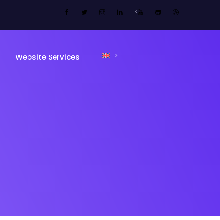
<
Website Services
ng Kami
ing Page
Sekolah
 Kami