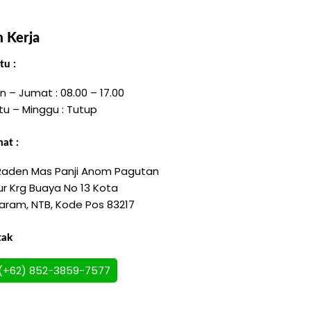
 Kerja
u :
n – Jumat : 08.00 – 17.00
tu – Minggu : Tutup
at :
 Raden Mas Panji Anom Pagutan
r Krg Buaya No 13 Kota
aram, NTB, Kode Pos 83217
tak
(+62) 852-3859-7577