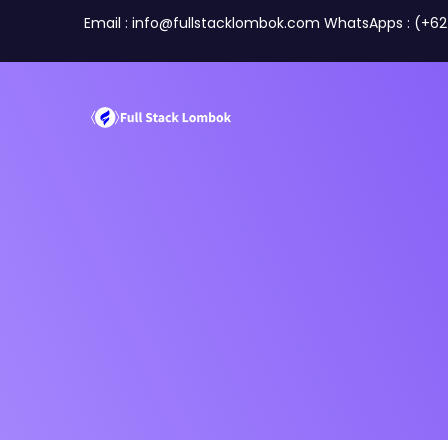
Email : info@fullstacklombok.com WhatsApps : (+6
Perusahaan
Travel A