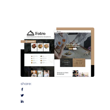
Dealer
Proper
share:
UMKM