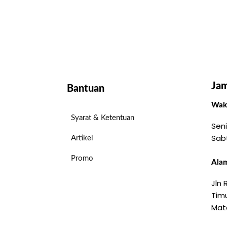
Jam
Bantuan
Wakt
Syarat & Ketentuan
Seni
Sab
Artikel
Promo
Alam
Jln
Timu
Mat