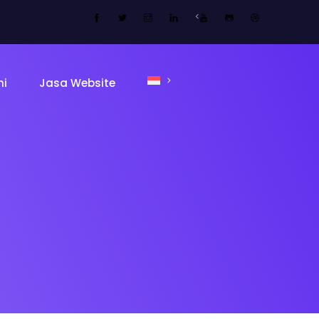
<
mi
Jasa Website
ing Page
Sekolah