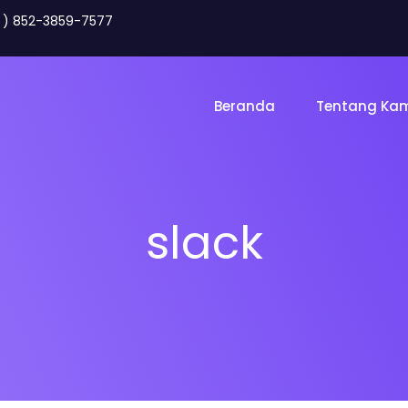
2 ) 852-3859-7577
Beranda
Tentang Ka
slack
Toko Online
Land
gency