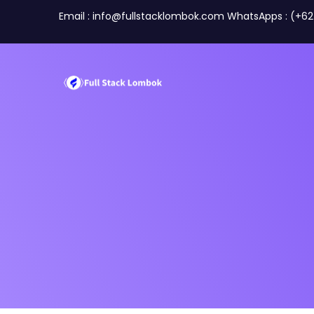
Email : info@fullstacklombok.com WhatsApps : (+6
Tentang Kami
Tim
Perusahaan
Travel A
Mitra Kami