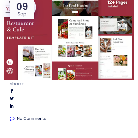
09
Sep
share:
No Comments