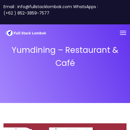
Email : info@fullstacklombok.com WhatsApps :
(+62 ) 852-3859-7577
Yumdining – Restaurant &
Café