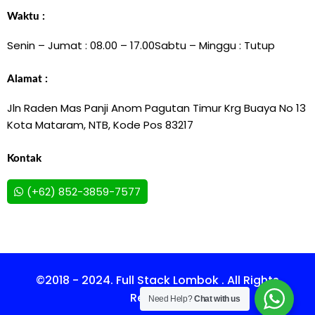
Waktu :
Senin – Jumat : 08.00 – 17.00
Sabtu – Minggu : Tutup
Alamat :
Jln Raden Mas Panji Anom Pagutan Timur Krg Buaya No 13
Kota Mataram, NTB, Kode Pos 83217
Kontak
(+62) 852-3859-7577
©2018 - 2024. Full Stack Lombok . All Rights
Reserved.
Need Help?
Chat with us