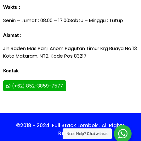
Waktu :
Senin – Jumat : 08.00 – 17.00
Sabtu – Minggu : Tutup
Alamat :
Jln Raden Mas Panji Anom Pagutan Timur Krg Buaya No 13
Kota Mataram, NTB, Kode Pos 83217
Kontak
(+62) 852-3859-7577
©2018 - 2024. Full Stack Lombok . All Rights
Reserved.
Need Help?
Chat with us