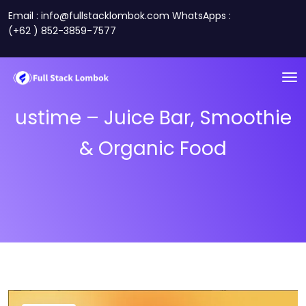
Email : info@fullstacklombok.com WhatsApps :
(+62 ) 852-3859-7577
ustime – Juice Bar, Smoothie
& Organic Food