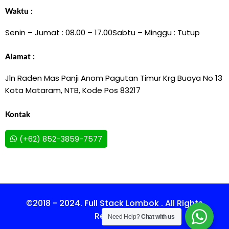
Waktu :
Senin – Jumat : 08.00 – 17.00
Sabtu – Minggu : Tutup
Alamat :
Jln Raden Mas Panji Anom Pagutan Timur Krg Buaya No 13
Kota Mataram, NTB, Kode Pos 83217
Kontak
(+62) 852-3859-7577
©2018 - 2024. Full Stack Lombok . All Rights
Reserved.
Need Help?
Chat with us