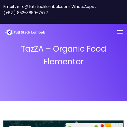
Email : info@fullstacklombok.com WhatsApps :
(+62 ) 852-3859-7577
TazZA – Organic Food
Elementor