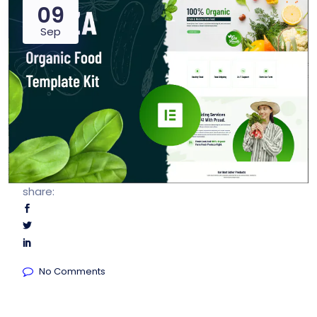
09
Sep
share:
No Comments