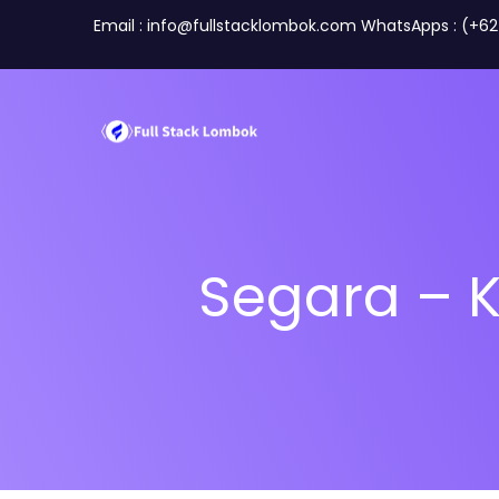
Email : info@fullstacklombok.com WhatsApps : (+6
Segara – K
Perusahaan
Travel A