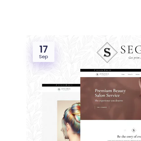
17
Dealer
Proper
Sep
UMKM