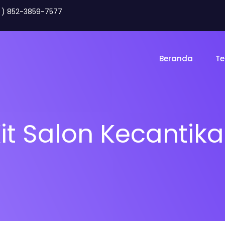
2 ) 852-3859-7577
Beranda
Te
it Salon Kecanti
Toko Online
Land
gency