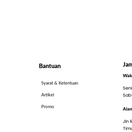
Jam
Bantuan
Wakt
Syarat & Ketentuan
Seni
Sab
Artikel
Promo
Alam
Jln
Timu