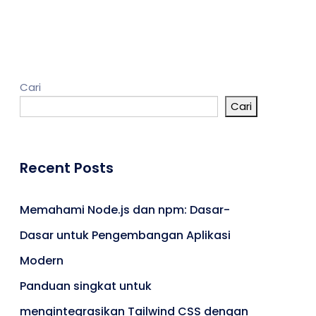
Kontak
Cari
Cari
Umroh
Portal Berita
Artikel
Recent Posts
Karir
Memahami Node.js dan npm: Dasar-
Dasar untuk Pengembangan Aplikasi
Modern
Panduan singkat untuk
mengintegrasikan Tailwind CSS dengan