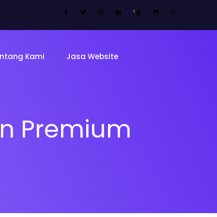
<
ntang Kami
Jasa Website
kan Premium
Tentang 
Tim
ing Page
Sekolah
Mitra Kam