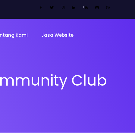
<
ntang Kami
Jasa Website
ommunity Club
Tentang 
Tim
ing Page
Sekolah
Mitra Kam