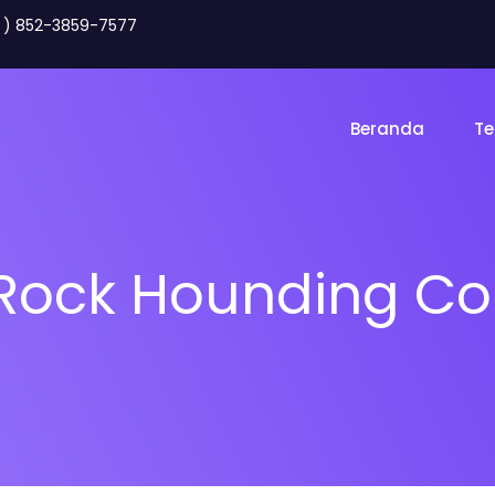
2 ) 852-3859-7577
Beranda
Te
Rock Hounding C
Toko Online
Land
gency