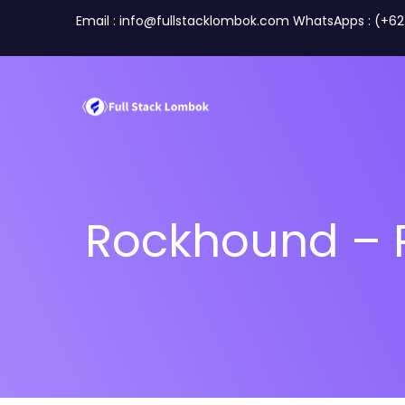
Email : info@fullstacklombok.com WhatsApps : (+6
Rockhound – 
Perusahaan
Travel A