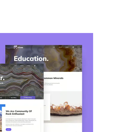
ty
Kuliner