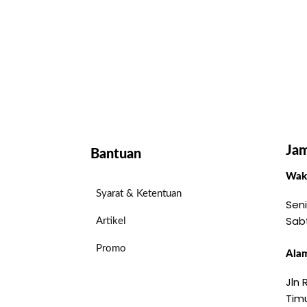
Jam
Bantuan
Wakt
Syarat & Ketentuan
Seni
Sab
Artikel
Promo
Alam
Jln
Timu