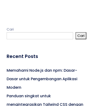
Kontak
Cari
Cari
Umroh
Portal Berita
Artikel
Recent Posts
Karir
Memahami Node.js dan npm: Dasar-
Dasar untuk Pengembangan Aplikasi
Modern
Panduan singkat untuk
mengintegrasikan Tailwind CSS dengan