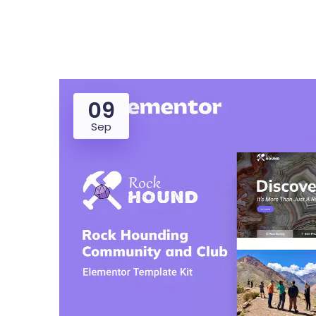
09
Dealer
Proper
Sep
UMKM