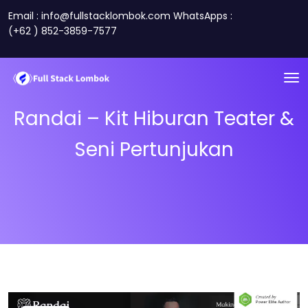
Email : info@fullstacklombok.com WhatsApps :
(+62 ) 852-3859-7577
Randai – Kit Hiburan Teater &
Seni Pertunjukan