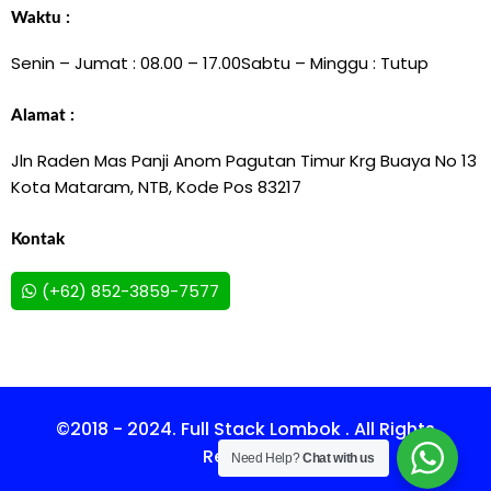
Waktu :
Senin – Jumat : 08.00 – 17.00
Sabtu – Minggu : Tutup
Alamat :
Jln Raden Mas Panji Anom Pagutan Timur Krg Buaya No 13
Kota Mataram, NTB, Kode Pos 83217
Kontak
(+62) 852-3859-7577
©2018 - 2024. Full Stack Lombok . All Rights
Reserved.
Need Help?
Chat with us