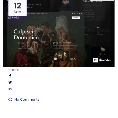
12
Sep
share:
No Comments