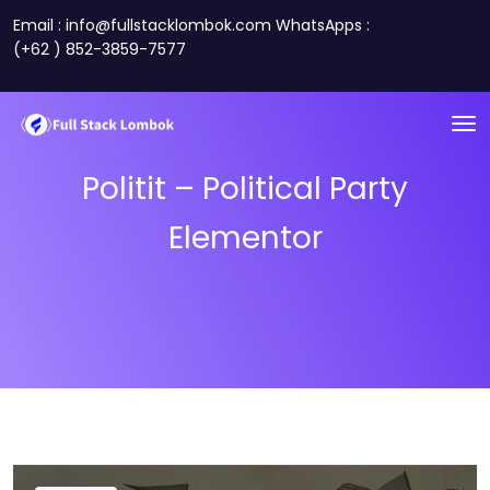
Email : info@fullstacklombok.com WhatsApps :
(+62 ) 852-3859-7577
Politit – Political Party
Elementor