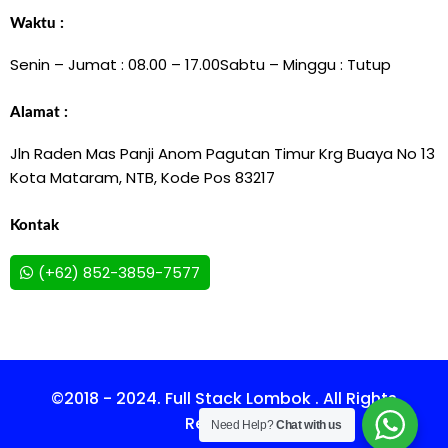
Waktu :
Senin – Jumat : 08.00 – 17.00
Sabtu – Minggu : Tutup
Alamat :
Jln Raden Mas Panji Anom Pagutan Timur Krg Buaya No 13
Kota Mataram, NTB, Kode Pos 83217
Kontak
(+62) 852-3859-7577
©2018 - 2024. Full Stack Lombok . All Rights
Reserved.
Need Help?
Chat with us