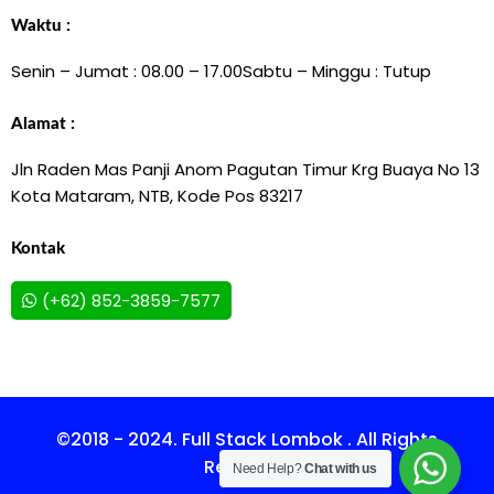
Waktu :
Senin – Jumat : 08.00 – 17.00
Sabtu – Minggu : Tutup
Alamat :
Jln Raden Mas Panji Anom Pagutan Timur Krg Buaya No 13
Kota Mataram, NTB, Kode Pos 83217
Kontak
(+62) 852-3859-7577
©2018 - 2024. Full Stack Lombok . All Rights
Reserved.
Need Help?
Chat with us