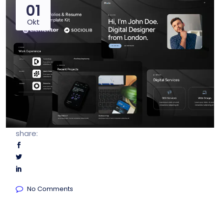
01
Okt
share:
No Comments