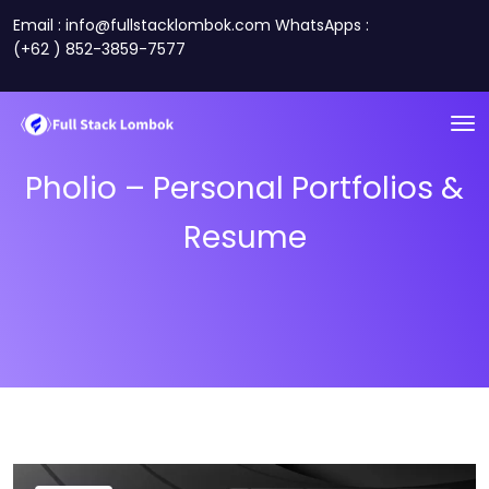
Email : info@fullstacklombok.com WhatsApps :
(+62 ) 852-3859-7577
Pholio – Personal Portfolios &
Resume