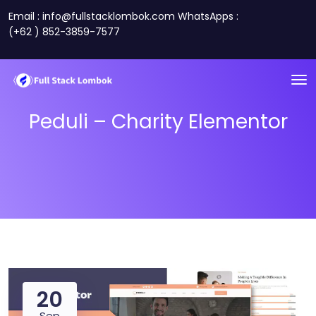
Email : info@fullstacklombok.com WhatsApps :
(+62 ) 852-3859-7577
Peduli – Charity Elementor
20
Sep