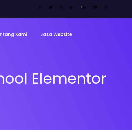
<
ntang Kami
Jasa Website
hool Elementor
Tentang 
Tim
ing Page
Sekolah
Mitra Kam