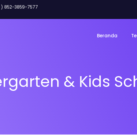
2 ) 852-3859-7577
Beranda
Te
ergarten & Kids Sc
Toko Online
Land
gency