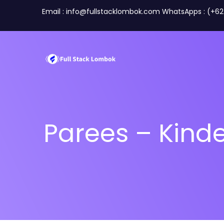
Email : info@fullstacklombok.com WhatsApps : (+6
Parees – Kind
Perusahaan
Travel A