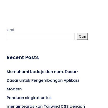
Kontak
Cari
Cari
Umroh
Portal Berita
Artikel
Recent Posts
Karir
Memahami Node.js dan npm: Dasar-
Dasar untuk Pengembangan Aplikasi
Modern
Panduan singkat untuk
mengintegrasikan Tailwind CSS dengan