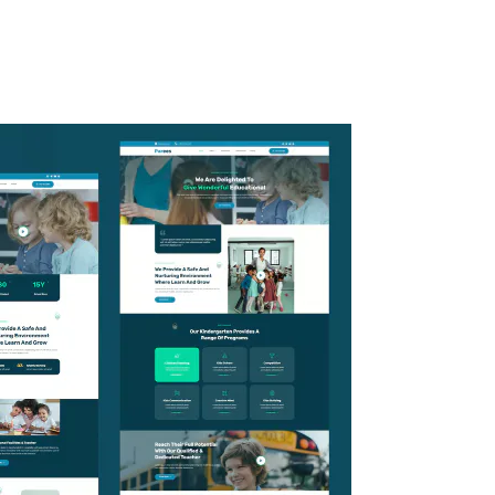
ty
Kuliner