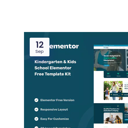
12
Dealer
Proper
Sep
UMKM