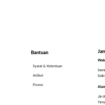
Jam
Bantuan
Wakt
Syarat & Ketentuan
Seni
Sab
Artikel
Promo
Alam
Jln
Timu