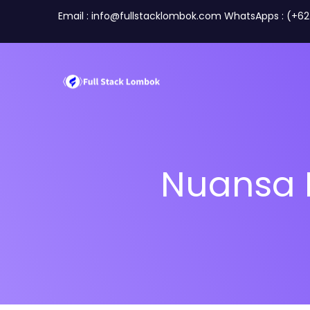
Email : info@fullstacklombok.com WhatsApps : (+6
Nuansa 
Perusahaan
Travel A