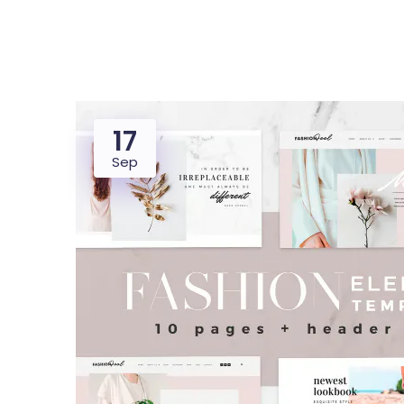
17
Dealer
Proper
Sep
UMKM