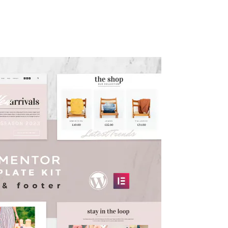
ty
Kuliner