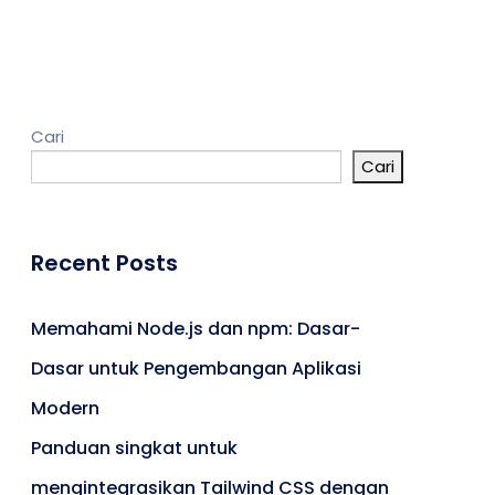
Kontak
Cari
Cari
Umroh
Portal Berita
Artikel
Recent Posts
Karir
Memahami Node.js dan npm: Dasar-
Dasar untuk Pengembangan Aplikasi
Modern
Panduan singkat untuk
mengintegrasikan Tailwind CSS dengan