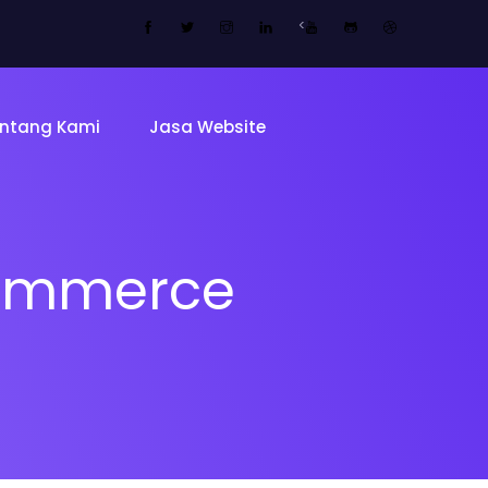
<
ntang Kami
Jasa Website
Commerce
Tentang 
Tim
ing Page
Sekolah
Mitra Kam