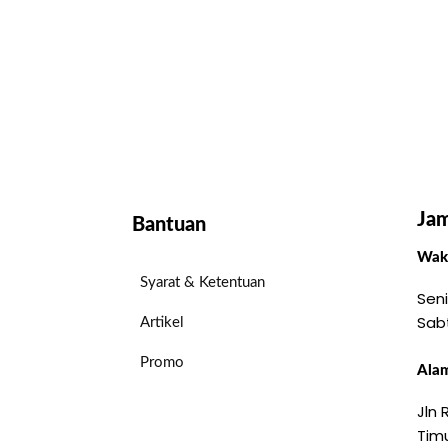
Jam
Bantuan
Wakt
Syarat & Ketentuan
Seni
Sab
Artikel
Promo
Alam
Jln
Timu