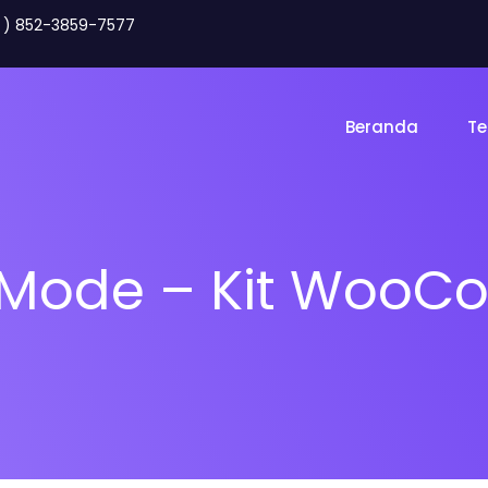
2 ) 852-3859-7577
Beranda
Te
Mode – Kit Woo
Toko Online
Land
gency