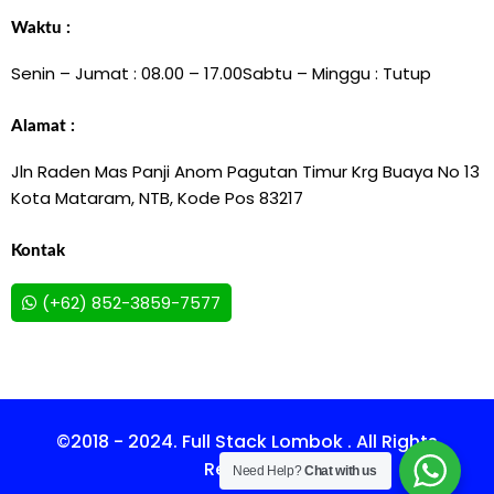
Waktu :
Senin – Jumat : 08.00 – 17.00
Sabtu – Minggu : Tutup
Alamat :
Jln Raden Mas Panji Anom Pagutan Timur Krg Buaya No 13
Kota Mataram, NTB, Kode Pos 83217
Kontak
(+62) 852-3859-7577
©2018 - 2024. Full Stack Lombok . All Rights
Reserved.
Need Help?
Chat with us