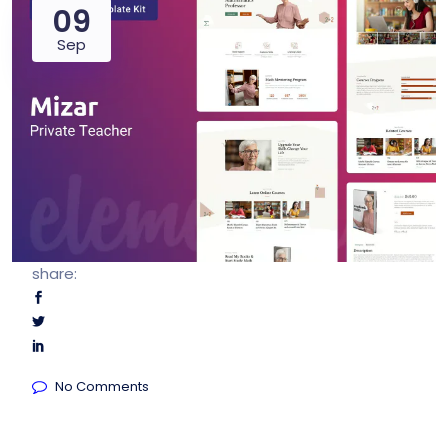
09
Sep
share:
No Comments