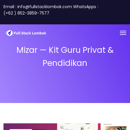
Email : info@fullstacklombok.com WhatsApps :
(+62 ) 852-3859-7577
Mizar — Kit Guru Privat &
Pendidikan