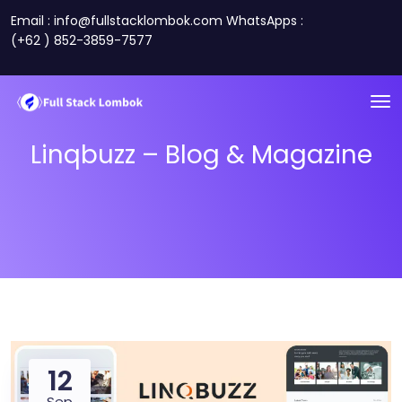
Email : info@fullstacklombok.com WhatsApps :
(+62 ) 852-3859-7577
Linqbuzz – Blog & Magazine
12
Sep