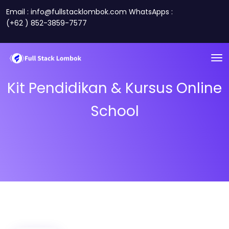
Email : info@fullstacklombok.com WhatsApps :
(+62 ) 852-3859-7577
Kit Pendidikan & Kursus Online
School