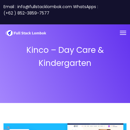
Email : info@fullstacklombok.com WhatsApps :
(+62 ) 852-3859-7577
Kinco – Day Care &
Kindergarten