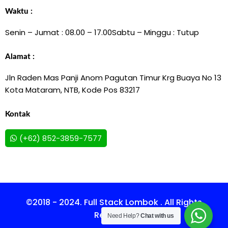
Waktu :
Senin – Jumat : 08.00 – 17.00
Sabtu – Minggu : Tutup
Alamat :
Jln Raden Mas Panji Anom Pagutan Timur Krg Buaya No 13
Kota Mataram, NTB, Kode Pos 83217
Kontak
(+62) 852-3859-7577
©2018 - 2024. Full Stack Lombok . All Rights
Reserved.
Need Help?
Chat with us