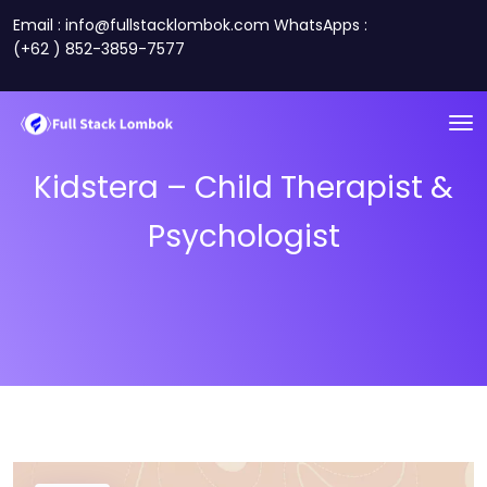
Email : info@fullstacklombok.com WhatsApps :
(+62 ) 852-3859-7577
Kidstera – Child Therapist &
Psychologist