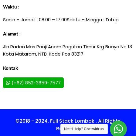
Waktu :
Senin – Jumat : 08.00 – 17.00
Sabtu – Minggu : Tutup
Alamat :
Jln Raden Mas Panji Anom Pagutan Timur Krg Buaya No 13
Kota Mataram, NTB, Kode Pos 83217
Kontak
(+62) 852-3859-7577
©2018 - 2024. Full Stack Lombok . All Rights
Reserved.
Need Help?
Chat with us