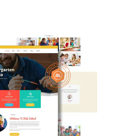
ty
Kuliner