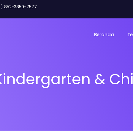
2 ) 852-3859-7577
Beranda
Te
Kindergarten & Ch
Toko Online
Land
gency