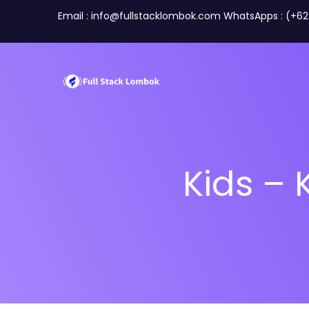
Email : info@fullstacklombok.com WhatsApps : (+6
Kids – 
Perusahaan
Travel A