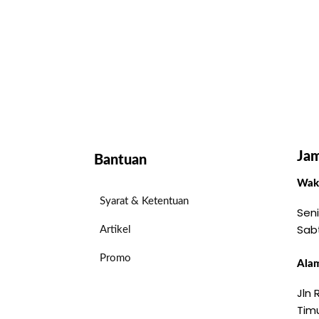
Jam
Bantuan
Wakt
Syarat & Ketentuan
Seni
Sab
Artikel
Promo
Alam
Jln
Timu