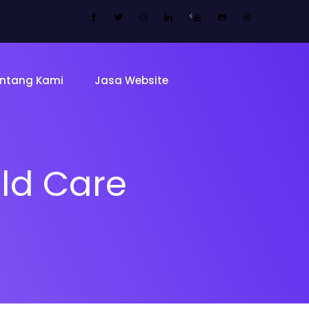
<
ntang Kami
Jasa Website
ild Care
Tentang 
Tim
ing Page
Sekolah
Mitra Kam