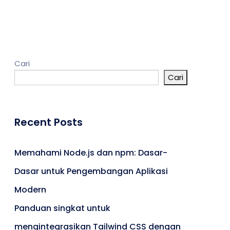
Kontak
Cari
Cari
Umroh
Portal Berita
Artikel
Recent Posts
Karir
Memahami Node.js dan npm: Dasar-
Dasar untuk Pengembangan Aplikasi
Modern
Panduan singkat untuk
mengintegrasikan Tailwind CSS dengan