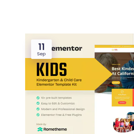
11
Dealer
Proper
Sep
UMKM