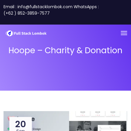
Email : info@fullstacklombok.com WhatsApps :
(+62 ) 852-3859-7577
Hoope – Charity & Donation
20
Sep